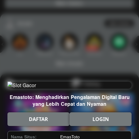
Main Casino
Arcade
Lihat semua
Hot
IDNArcade
PragmaticPlay
Askmeslot
Minigame
Mi
Main Arcade
Lotto
Fishing
Emastoto: Menghadirkan Pengalaman Digital Baru
yang Lebih Cepat dan Nyaman
DAFTAR
LOGIN
Nama Situs:
EmasToto