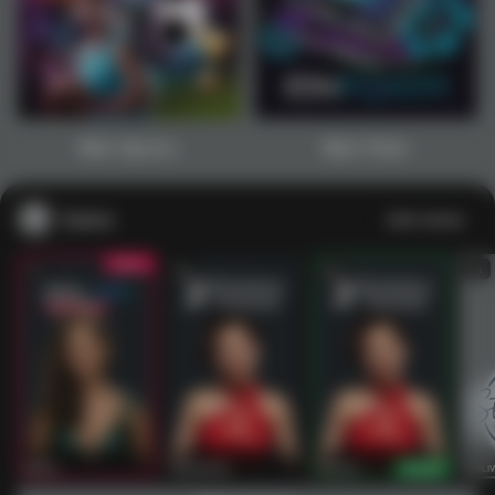
Main Sports+
Main Poker
Casino
Lihat semua
53
201
267
53
IDNLIVE
PragmaticPlay
Evolution
IDNLI