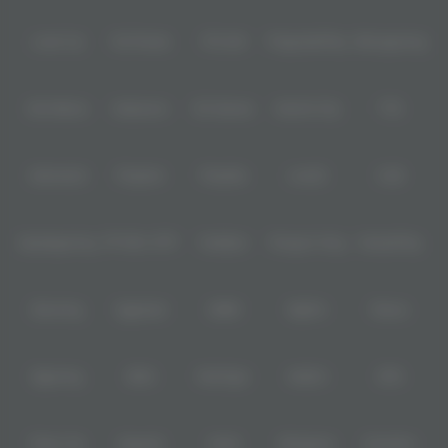
Level Up
Fat Panda
PG Soft
PragmaticPlay
Microgaming
Slot Mania
Habanero
5G Games
Nolimit City
TTG
Askmeslot
Playtech
PlayStar
Live22
CQ9
Spadegaming
PP 98% RTP
FastSpin
Penguin King
SimplePlay
Booming
Yggdrasil
GMW
BigPot
Reevo
Bgaming
BNG
RedTiger
NetEnt
BTG
Play'n Go
Apparat
Nsoft
Minigame
Evolution