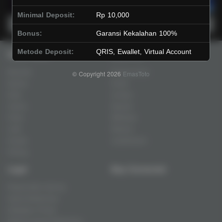
Minimal Deposit:
Rp 10,000
Main Lotto
Main Fishing
Bonus:
Garansi Kekalahan 100%
Metode Deposit:
QRIS, Ewallet, Virtual Account
Quick Links
EmasToto
Beranda
Tentang Kami
© Copyright 2026
EmasToto
Sports+
Footer
Slots
Contact
Casino
Deposit
Poker
Withdraw
Lotto
Referral
Arcade
Leaderboard
Fishing
Legal
Stay Connected
Responsible Gaming
Syarat &Ketentuan
Kebijakan Privasi
Referral Syarat &Ketentuan